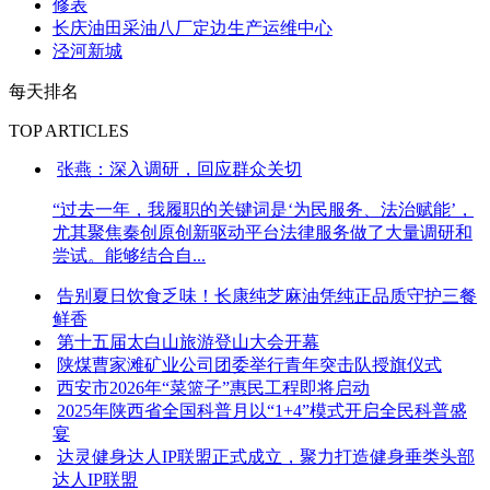
修表
长庆油田采油八厂定边生产运维中心
泾河新城
每天排名
TOP ARTICLES
张燕：深入调研，回应群众关切
“过去一年，我履职的关键词是‘为民服务、法治赋能’，
尤其聚焦秦创原创新驱动平台法律服务做了大量调研和
尝试。能够结合自...
告别夏日饮食乏味！长康纯芝麻油凭纯正品质守护三餐
鲜香
第十五届太白山旅游登山大会开幕
陕煤曹家滩矿业公司团委举行青年突击队授旗仪式
西安市2026年“菜篮子”惠民工程即将启动
2025年陕西省全国科普月以“1+4”模式开启全民科普盛
宴
达灵健身达人IP联盟正式成立，聚力打造健身垂类头部
达人IP联盟