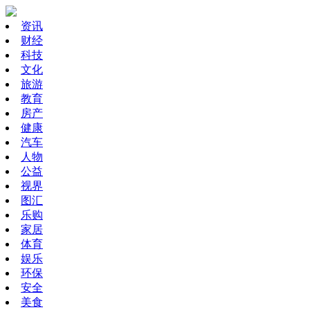
资讯
财经
科技
文化
旅游
教育
房产
健康
汽车
人物
公益
视界
图汇
乐购
家居
体育
娱乐
环保
安全
美食