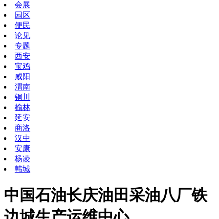
会展
园区
便民
论见
专题
西安
宝鸡
咸阳
渭南
铜川
榆林
延安
商洛
汉中
安康
杨凌
韩城
中国石油长庆油田采油八厂铁
边城生产运维中心