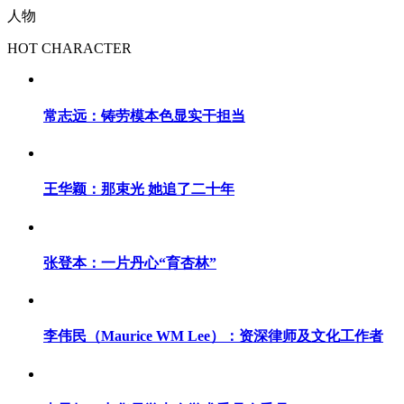
人物
HOT CHARACTER
常志远：铸劳模本色显实干担当
王华颖：那束光 她追了二十年
张登本：一片丹心“育杏林”
李伟民（Maurice WM Lee）：资深律师及文化工作者