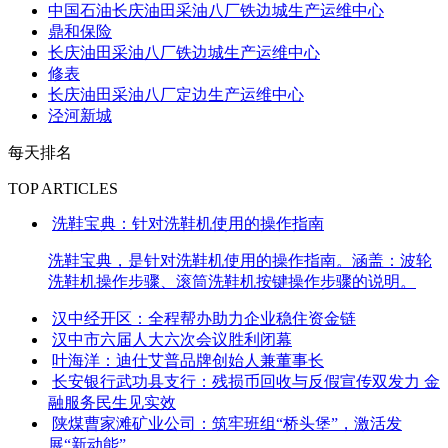
中国石油长庆油田采油八厂铁边城生产运维中心
鼎和保险
长庆油田采油八厂铁边城生产运维中心
修表
长庆油田采油八厂定边生产运维中心
泾河新城
每天排名
TOP ARTICLES
洗鞋宝典：针对洗鞋机使用的操作指南
洗鞋宝典，是针对洗鞋机使用的操作指南。涵盖：波轮
洗鞋机操作步骤、滚筒洗鞋机按键操作步骤的说明。
汉中经开区：全程帮办助力企业稳住资金链
汉中市六届人大六次会议胜利闭幕
叶海洋：迪仕艾普品牌创始人兼董事长
长安银行武功县支行：残损币回收与反假宣传双发力 金
融服务民生见实效
陕煤曹家滩矿业公司：筑牢班组“桥头堡”，激活发
展“新动能”