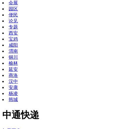
会展
园区
便民
论见
专题
西安
宝鸡
咸阳
渭南
铜川
榆林
延安
商洛
汉中
安康
杨凌
韩城
中通快递