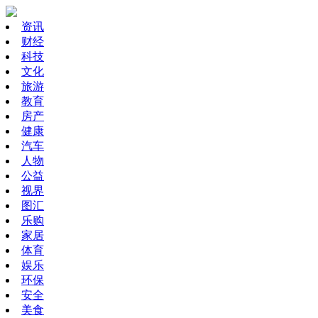
资讯
财经
科技
文化
旅游
教育
房产
健康
汽车
人物
公益
视界
图汇
乐购
家居
体育
娱乐
环保
安全
美食