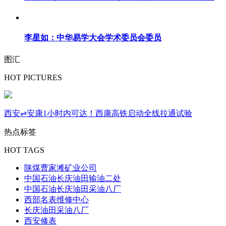
李星如：中华易学大会学术委员会委员
图汇
HOT PICTURES
西安⇌安康1小时内可达！西康高铁启动全线拉通试验
热点标签
HOT TAGS
陕煤曹家滩矿业公司
中国石油长庆油田输油二处
中国石油长庆油田采油八厂
西部名表维修中心
长庆油田采油八厂
西安修表