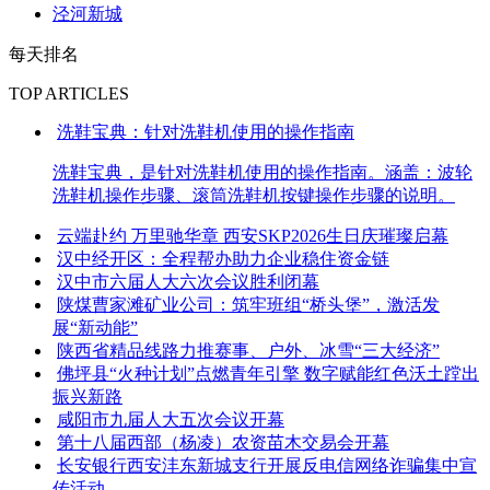
泾河新城
每天排名
TOP ARTICLES
洗鞋宝典：针对洗鞋机使用的操作指南
洗鞋宝典，是针对洗鞋机使用的操作指南。涵盖：波轮
洗鞋机操作步骤、滚筒洗鞋机按键操作步骤的说明。
云端赴约 万里驰华章 西安SKP2026生日庆璀璨启幕
汉中经开区：全程帮办助力企业稳住资金链
汉中市六届人大六次会议胜利闭幕
陕煤曹家滩矿业公司：筑牢班组“桥头堡”，激活发
展“新动能”
陕西省精品线路力推赛事、户外、冰雪“三大经济”
佛坪县“火种计划”点燃青年引擎 数字赋能红色沃土蹚出
振兴新路
咸阳市九届人大五次会议开幕
第十八届西部（杨凌）农资苗木交易会开幕
长安银行西安沣东新城支行开展反电信网络诈骗集中宣
传活动