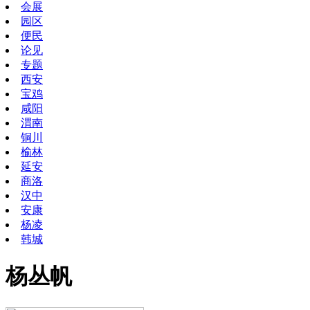
会展
园区
便民
论见
专题
西安
宝鸡
咸阳
渭南
铜川
榆林
延安
商洛
汉中
安康
杨凌
韩城
杨丛帆