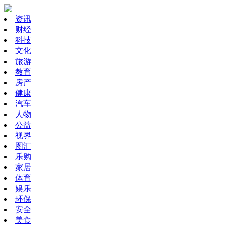
资讯
财经
科技
文化
旅游
教育
房产
健康
汽车
人物
公益
视界
图汇
乐购
家居
体育
娱乐
环保
安全
美食