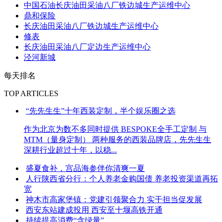
中国石油长庆油田采油八厂铁边城生产运维中心
鼎和保险
长庆油田采油八厂铁边城生产运维中心
修表
长庆油田采油八厂定边生产运维中心
泾河新城
每天排名
TOP ARTICLES
“先先生生”十年西装定制，半个娱乐圈之选
作为北京为数不多同时提供 BESPOKE全手工定制 与
MTM（量身定制） 两种服务的西装品牌店，先先生生
深耕行业超过十年，以稳...
盛夏食补，宫品海参伴你清爽一夏
人行陕西省分行：个人养老金购国债 养老投资渠道再拓
宽
神木市高家堡镇：党建引领聚合力 实干担当促发展
西安东站建成投用 西安至十堰高铁开通
持续提高消费“含绿量”