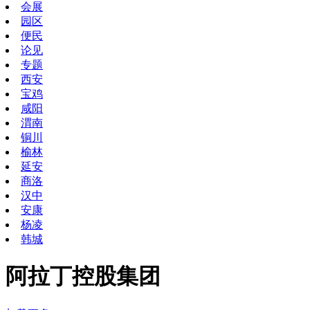
会展
园区
便民
论见
专题
西安
宝鸡
咸阳
渭南
铜川
榆林
延安
商洛
汉中
安康
杨凌
韩城
阿拉丁控股集团