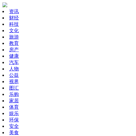
资讯
财经
科技
文化
旅游
教育
房产
健康
汽车
人物
公益
视界
图汇
乐购
家居
体育
娱乐
环保
安全
美食