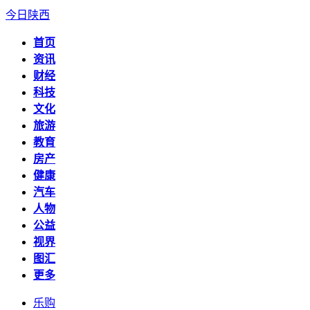
今日陕西
首页
资讯
财经
科技
文化
旅游
教育
房产
健康
汽车
人物
公益
视界
图汇
更多
乐购