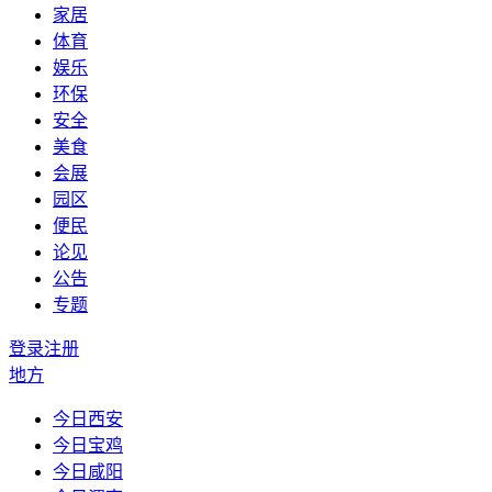
家居
体育
娱乐
环保
安全
美食
会展
园区
便民
论见
公告
专题
登录
注册
地方
今日西安
今日宝鸡
今日咸阳