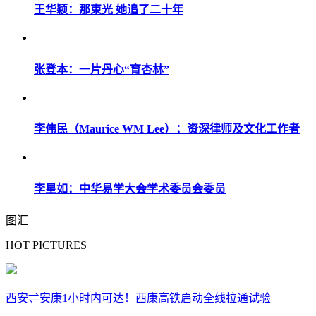
王华颖：那束光 她追了二十年
张登本：一片丹心“育杏林”
李伟民（Maurice WM Lee）：资深律师及文化工作者
李星如：中华易学大会学术委员会委员
图汇
HOT PICTURES
西安⇌安康1小时内可达！西康高铁启动全线拉通试验