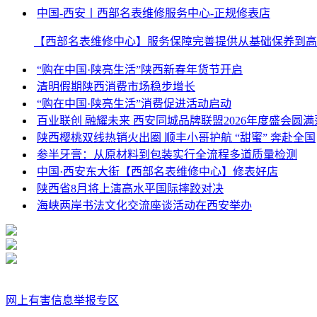
中国-西安丨西部名表维修服务中心-正规修表店
【西部名表维修中心】服务保障完善提供从基础保养到高
“购在中国·陕亮生活”陕西新春年货节开启
清明假期陕西消费市场稳步增长
“购在中国·陕亮生活”消费促进活动启动
百业联创 融耀未来 西安同城品牌联盟2026年度盛会圆满
陕西樱桃双线热销火出圈 顺丰小哥护航 “甜蜜” 奔赴全国
参半牙膏：从原材料到包装实行全流程多道质量检测
中国·西安东大街【西部名表维修中心】修表好店
陕西省8月将上演高水平国际摔跤对决
海峡两岸书法文化交流座谈活动在西安举办
网上有害信息举报专区