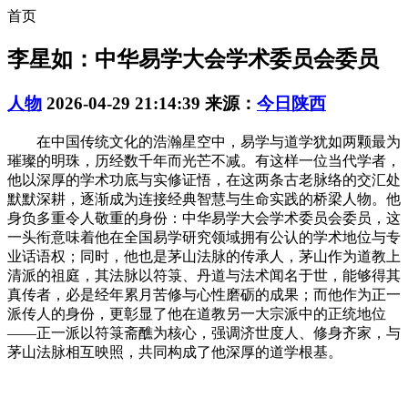
首页
李星如：中华易学大会学术委员会委员
人物
2026-04-29 21:14:39
来源：
今日陕西
在中国传统文化的浩瀚星空中，易学与道学犹如两颗最为
璀璨的明珠，历经数千年而光芒不减。有这样一位当代学者，
他以深厚的学术功底与实修证悟，在这两条古老脉络的交汇处
默默深耕，逐渐成为连接经典智慧与生命实践的桥梁人物。他
身负多重令人敬重的身份：中华易学大会学术委员会委员，这
一头衔意味着他在全国易学研究领域拥有公认的学术地位与专
业话语权；同时，他也是茅山法脉的传承人，茅山作为道教上
清派的祖庭，其法脉以符箓、丹道与法术闻名于世，能够得其
真传者，必是经年累月苦修与心性磨砺的成果；而他作为正一
派传人的身份，更彰显了他在道教另一大宗派中的正统地位
——正一派以符箓斋醮为核心，强调济世度人、修身齐家，与
茅山法脉相互映照，共同构成了他深厚的道学根基。