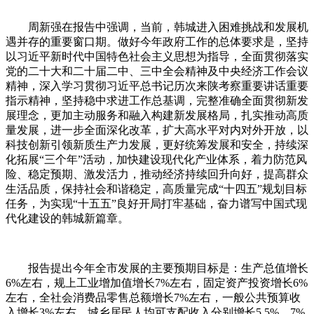
周新强在报告中强调，当前，韩城进入困难挑战和发展机
遇并存的重要窗口期。做好今年政府工作的总体要求是，坚持
以习近平新时代中国特色社会主义思想为指导，全面贯彻落实
党的二十大和二十届二中、三中全会精神及中央经济工作会议
精神，深入学习贯彻习近平总书记历次来陕考察重要讲话重要
指示精神，坚持稳中求进工作总基调，完整准确全面贯彻新发
展理念，更加主动服务和融入构建新发展格局，扎实推动高质
量发展，进一步全面深化改革，扩大高水平对内对外开放，以
科技创新引领新质生产力发展，更好统筹发展和安全，持续深
化拓展“三个年”活动，加快建设现代化产业体系，着力防范风
险、稳定预期、激发活力，推动经济持续回升向好，提高群众
生活品质，保持社会和谐稳定，高质量完成“十四五”规划目标
任务，为实现“十五五”良好开局打牢基础，奋力谱写中国式现
代化建设的韩城新篇章。
报告提出今年全市发展的主要预期目标是：生产总值增长
6%左右，规上工业增加值增长7%左右，固定资产投资增长6%
左右，全社会消费品零售总额增长7%左右，一般公共预算收
入增长3%左右，城乡居民人均可支配收入分别增长5.5%、7%