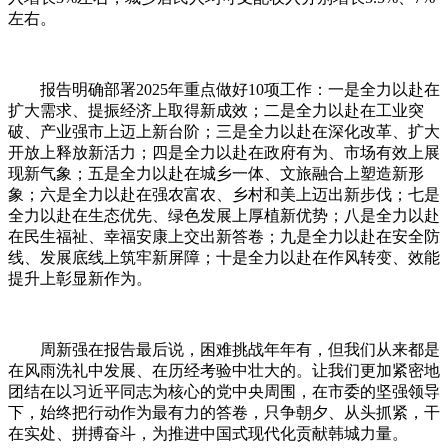
左右。
报告明确部署2025年重点做好10项工作：一是全力以赴在
扩大需求、提振经济上取得新成效；二是全力以赴在工业突
破、产业强市上迈上新台阶；三是全力以赴在深化改革、扩大
开放上释放新活力；四是全力以赴在政府有为、市场有效上展
现新气象；五是全力以赴在城乡一体、文旅融合上塑造新形
象；六是全力以赴在强农富农、乡村和美上迈出新步伐；七是
全力以赴在生态优先、绿色发展上厚植新优势；八是全力以赴
在民生福祉、幸福安康上交出新答卷；九是全力以赴在安全防
线、发展底线上筑牢新屏障；十是全力以赴在作风转变、效能
提升上彰显新作为。
周新强在报告最后说，困难挑战年年有，但我们从来都是
在风雨洗礼中发展、在历经考验中壮大的。让我们更加紧密地
团结在以习近平同志为核心的党中央周围，在市委的坚强领导
下，始终把行动作为最有力的答卷，只争朝夕、从头抓紧，干
在实处、拼搏奋斗，为推进中国式现代化贡献韩城力量。