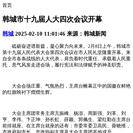
首页
韩城市十九届人大四次会议开幕
韩城
2025-02-10 11:01:46
来源：韩城新闻
砥砺奋进谱新篇，凝心聚力向未来。2月8日上午，韩城市
第十九届人民代表大会第四次会议在市人民礼堂隆重开幕。来
自全市各条战线的人大代表，肩负着时代重任、承载着人民重
托，意气风发走进会场，履行宪法和法律赋予的神圣职责。
大会会场庄重、气氛热烈，主席台帷幕正中的国徽在鲜艳
的红旗映衬下熠熠生辉。
大会主席团常务主席亢振峰、杨澎、周新强、刘革、刘
亨、李伟、卞正坤、孙长虹、薛颖、郭佩生、梁红勤在主席台
前排就座。在主席台就座的还有：市委常委卫高民、毋晓维，
市政府副市长、市政协副主席及大会主席团其他成员。