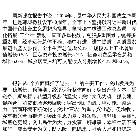
周新强在报告中说，2024年，是中华人民共和国成立75周
年，也是韩城撤县设市40周年。全市上下坚持以习近平新时代
中国特色社会主义思想为指导，坚持稳中求进工作总基调，深
化拓展“三个年”活动，直面多重挑战，克服多重困难，统筹多
重发展，经济运行总体平稳、稳中有进、进中提质，高质量发
展迈出坚实步伐。全市生产总值增长3%，规模以上工业增加
值增长0.5%，固定资产投资增长8.3%，社会消费品零售总额
增长6.6%，城乡居民人均可支配收入分别增长4.2%和6.8%。
报告从8个方面概括了过去一年的主要工作：突出发展为
要，稳增长、稳预期，经济运行整体向好；突出产业为本，延
链条、聚集群，转型升级步伐坚实；突出文化为魂，抓创建、
促融合，消费市场逐步回暖；突出创新为源，增动能、添活
力，营商环境不断优化；突出“三农”为重，兴业态、促增收，
乡村振兴全面推进；突出生态为基，补短板、强弱项，美丽韩
城底色更靓；突出民生为大，办实事、解难事，幸福生活不断
加码；突出安全为底，防风险、除隐患，社会大局和谐稳定。