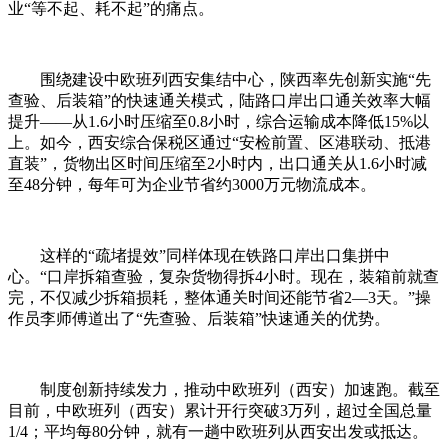
业“等不起、耗不起”的痛点。
围绕建设中欧班列西安集结中心，陕西率先创新实施“先
查验、后装箱”的快速通关模式，陆路口岸出口通关效率大幅
提升——从1.6小时压缩至0.8小时，综合运输成本降低15%以
上。如今，西安综合保税区通过“安检前置、区港联动、抵港
直装”，货物出区时间压缩至2小时内，出口通关从1.6小时减
至48分钟，每年可为企业节省约3000万元物流成本。
这样的“疏堵提效”同样体现在铁路口岸出口集拼中
心。“口岸拆箱查验，复杂货物得拆4小时。现在，装箱前就查
完，不仅减少拆箱损耗，整体通关时间还能节省2—3天。”操
作员李师傅道出了“先查验、后装箱”快速通关的优势。
制度创新持续发力，推动中欧班列（西安）加速跑。截至
目前，中欧班列（西安）累计开行突破3万列，超过全国总量
1/4；平均每80分钟，就有一趟中欧班列从西安出发或抵达。