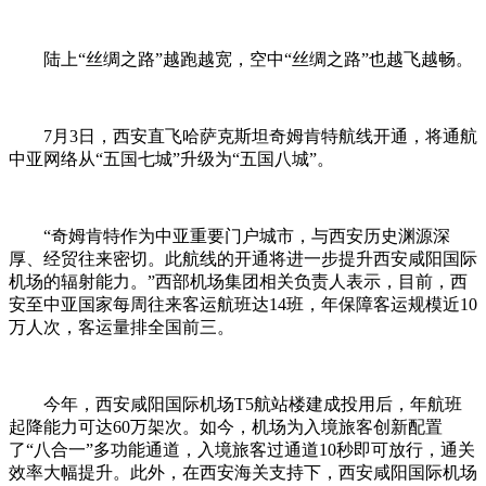
陆上“丝绸之路”越跑越宽，空中“丝绸之路”也越飞越畅。
7月3日，西安直飞哈萨克斯坦奇姆肯特航线开通，将通航
中亚网络从“五国七城”升级为“五国八城”。
“奇姆肯特作为中亚重要门户城市，与西安历史渊源深
厚、经贸往来密切。此航线的开通将进一步提升西安咸阳国际
机场的辐射能力。”西部机场集团相关负责人表示，目前，西
安至中亚国家每周往来客运航班达14班，年保障客运规模近10
万人次，客运量排全国前三。
今年，西安咸阳国际机场T5航站楼建成投用后，年航班
起降能力可达60万架次。如今，机场为入境旅客创新配置
了“八合一”多功能通道，入境旅客过通道10秒即可放行，通关
效率大幅提升。此外，在西安海关支持下，西安咸阳国际机场