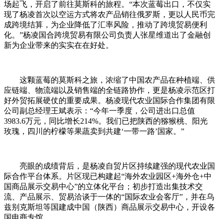
场起飞，开启了前往莫斯科的旅程。“本次蓝莓出口，不仅实
现了杨凌首次以空运方式将农产品销往俄罗斯，更以人民币完
成跨境结算，为企业降低了汇率风险，推动了跨境贸易便利
化。”杨凌国合跨境贸易有限公司负责人张星维道出了金融创
新为企业带来的实实在在好处。
这颗蓝莓的莫斯科之旅，浓缩了中国农产品在种植端、供
应链端、物流端以及销售端的全链路协作，更是杨凌示范区打
好外贸拓展硬仗的重要成果。杨凌现代农业国际合作集团有限
公司副总经理王斌表示：“今年一季度，公司进出口总值
3983.6万元，同比增长214%。我们已把陕西的猕猴桃、阳光
玫瑰，四川的柠檬等果蔬卖到共建‘一带一路’国家。”
亮眼的成绩背后，是杨凌自贸片区持续建强的现代农业国
际合作平台体系。片区现已构建起“海外农业园区+海外仓+中
国商品展示交易中心”的立体化平台；初步打造出集技术交
流、产品展示、贸易洽谈于一体的“国际农业会客厅”，并在乌
兹别克斯坦等国建成中国（陕西）商品展示交易中心，开设各
国电商专馆。