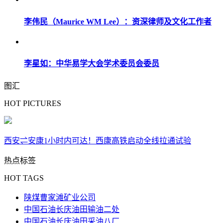
李伟民（Maurice WM Lee）：资深律师及文化工作者
李星如：中华易学大会学术委员会委员
图汇
HOT PICTURES
西安⇌安康1小时内可达！西康高铁启动全线拉通试验
热点标签
HOT TAGS
陕煤曹家滩矿业公司
中国石油长庆油田输油二处
中国石油长庆油田采油八厂