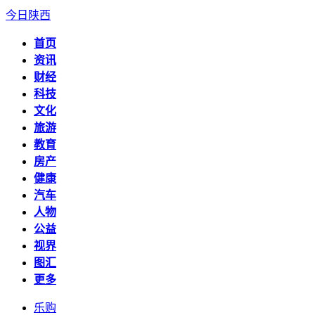
今日陕西
首页
资讯
财经
科技
文化
旅游
教育
房产
健康
汽车
人物
公益
视界
图汇
更多
乐购