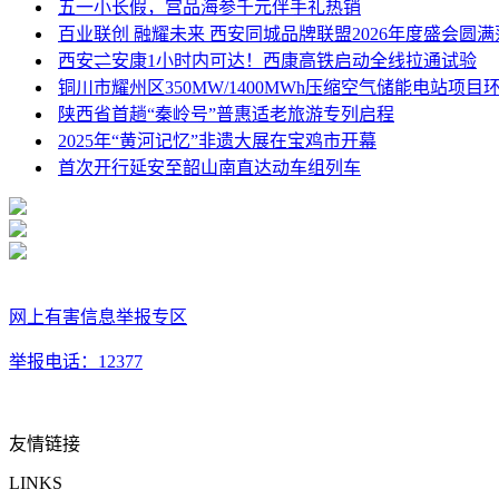
五一小长假，宫品海参千元伴手礼热销
百业联创 融耀未来 西安同城品牌联盟2026年度盛会圆满
西安⇌安康1小时内可达！西康高铁启动全线拉通试验
铜川市耀州区350MW/1400MWh压缩空气储能电站项
陕西省首趟“秦岭号”普惠适老旅游专列启程
2025年“黄河记忆”非遗大展在宝鸡市开幕
首次开行延安至韶山南直达动车组列车
网上有害信息举报专区
举报电话：12377
友情链接
LINKS