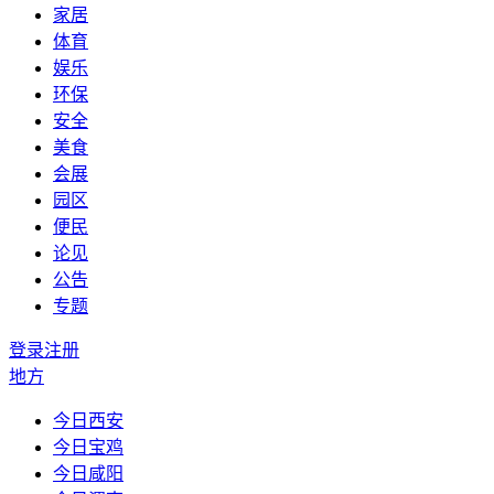
家居
体育
娱乐
环保
安全
美食
会展
园区
便民
论见
公告
专题
登录
注册
地方
今日西安
今日宝鸡
今日咸阳