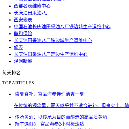
西部名表维修中心
长庆油田采油八厂
西安修表
中国石油长庆油田采油八厂铁边城生产运维中心
鼎和保险
长庆油田采油八厂铁边城生产运维中心
修表
长庆油田采油八厂定边生产运维中心
泾河新城
每天排名
TOP ARTICLES
盛夏食补，宫品海参伴你清爽一夏
在传统的观念里，夏天似乎并不适合进补，但事实上，随
传承黄酒：以传承为目的而酿造的高品质黄酒
端午遇618，宫品海参2小时极速达