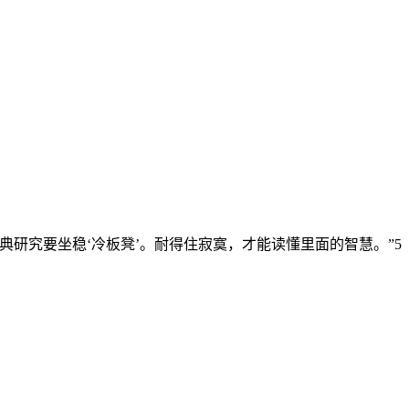
研究要坐稳‘冷板凳’。耐得住寂寞，才能读懂里面的智慧。”5