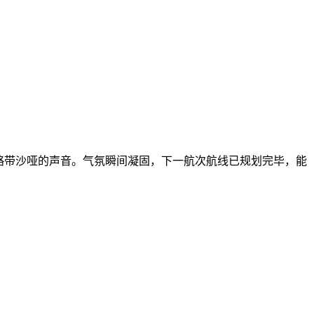
促且略带沙哑的声音。气氛瞬间凝固，下一航次航线已规划完毕，能