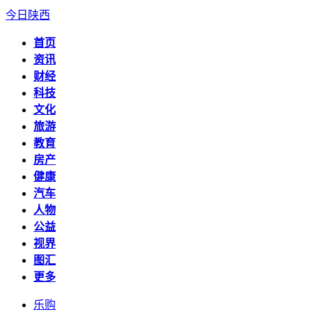
今日陕西
首页
资讯
财经
科技
文化
旅游
教育
房产
健康
汽车
人物
公益
视界
图汇
更多
乐购