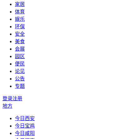
家居
体育
娱乐
环保
安全
美食
会展
园区
便民
论见
公告
专题
登录
注册
地方
今日西安
今日宝鸡
今日咸阳