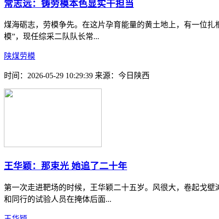
常志远：铸劳模本色显实干担当
煤海砺志，劳模争先。在这片孕育能量的黄土地上，有一位扎根井
模”，现任综采二队队长常...
陕煤劳模
时间：2026-05-29 10:29:39
来源：今日陕西
王华颖：那束光 她追了二十年
第一次走进靶场的时候，王华颖二十五岁。风很大，卷起戈壁
和同行的试验人员在掩体后面...
王华颖