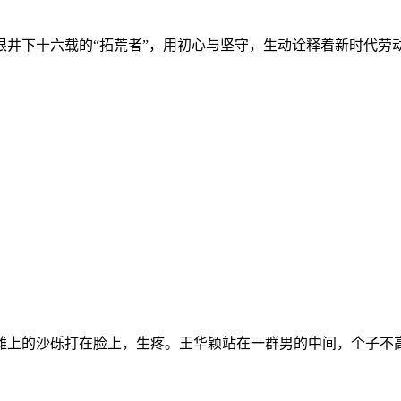
下十六载的“拓荒者”，用初心与坚守，生动诠释着新时代劳动模范
滩上的沙砾打在脸上，生疼。王华颖站在一群男的中间，个子不