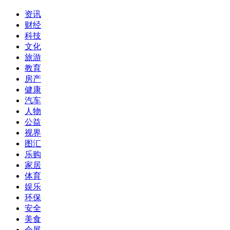
资讯
财经
科技
文化
旅游
教育
房产
健康
汽车
人物
公益
视界
图汇
乐购
家居
体育
娱乐
环保
安全
美食
会展