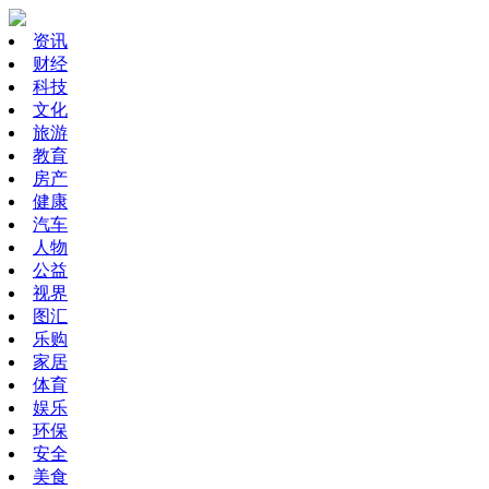
资讯
财经
科技
文化
旅游
教育
房产
健康
汽车
人物
公益
视界
图汇
乐购
家居
体育
娱乐
环保
安全
美食