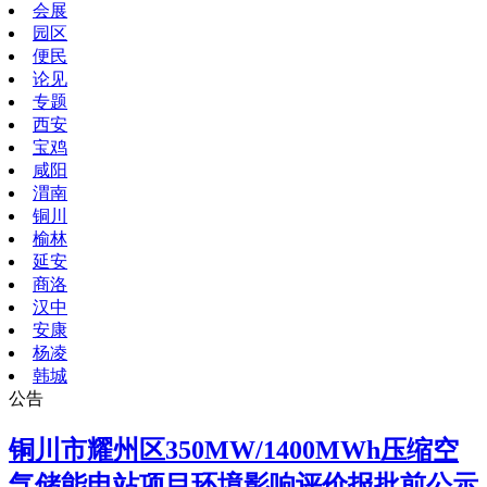
会展
园区
便民
论见
专题
西安
宝鸡
咸阳
渭南
铜川
榆林
延安
商洛
汉中
安康
杨凌
韩城
公告
铜川市耀州区350MW/1400MWh压缩空
气储能电站项目环境影响评价报批前公示