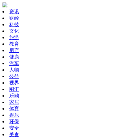
资讯
财经
科技
文化
旅游
教育
房产
健康
汽车
人物
公益
视界
图汇
乐购
家居
体育
娱乐
环保
安全
美食