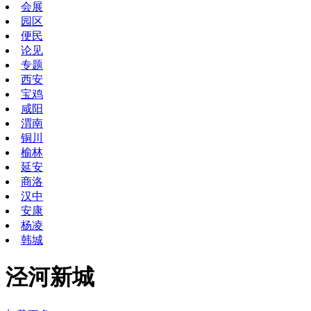
会展
园区
便民
论见
专题
西安
宝鸡
咸阳
渭南
铜川
榆林
延安
商洛
汉中
安康
杨凌
韩城
泾河新城