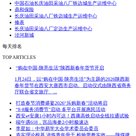
中国石油长庆油田采油八厂铁边城生产运维中心
鼎和保险
长庆油田采油八厂铁边城生产运维中心
修表
长庆油田采油八厂定边生产运维中心
泾河新城
每天排名
TOP ARTICLES
“购在中国·陕亮生活”陕西新春年货节开启
1月24日，以“购在中国·陕亮生活”为主题的2026陕西新
春年货节在西安大唐西市启动。启动仪式由陕西省商务
厅联合省文旅厅、...
打造春节消费盛宴2026“乐购新春”活动将启
“8·8服务消费节”启动 多平台开展惠民活动
西安⇌安康1小时内可达！西康高铁启动全线拉通试验
端午遇618，宫品海参2小时极速达
李星如：中华易学大会学术委员会委员
夯实理论根基 淬炼青年骨干 检验带教实效——陕煤建